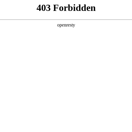
企业业务
个人业务
了解我们
投资者
城市公共服务
>
太阳能应用集成解决方案
案
EN
Global
发电、太阳能热水等业务领域，为客户提供集开发、设计、施工